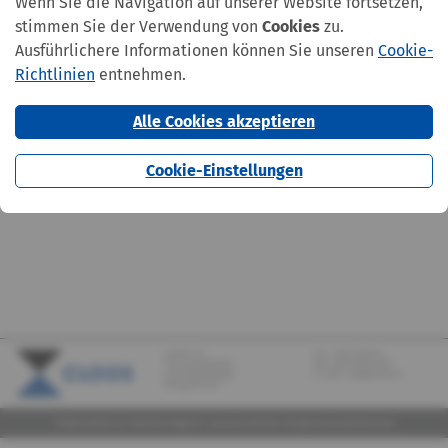
Wenn Sie die Navigation auf unserer Website fortsetzen,
stimmen Sie der Verwendung von
Cookies
zu.
Ausführlichere Informationen können Sie unseren
Cookie-
Richtlinien
entnehmen.
Alle Cookies akzeptieren
Cookie-Einstellungen
CLOOS S.A.
Tel.:
+352 570373-1
142, rue de Bridel
Fax: +352 570373-209
L-7217 Bereldange
E-mail:
info@cloos.lu
(Biergerkraïz)
©2026 CLOOS S.A. |
Mentions légales
|
Lanceurs d'alerte
|
Design
by marcwilmes.com